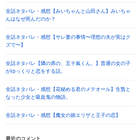
全話ネタバレ・感想【みいちゃんと山田さん】みいちゃ
んはなぜ死んだのか？
全話ネタバレ・感想【サレ妻の事情〜理想の夫が実はク
ズで〜】
全話ネタバレ【隣の席の、五十嵐くん。】普通の女の子
がゆっくりと恋をする話。
全話ネタバレ・感想【花秘める君のメテオール】生贄と
なった少女と吸血鬼の物語。
全話ネタバレ・感想【魔女の娘エリザと王子の恋】
最近のコメント