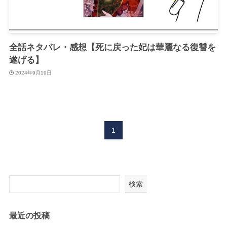
全話ネタバレ・感想【死に戻った妃は華麗なる復讐を
遂げる】
2024年9月19日
1
検索
最近の投稿