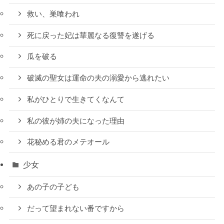
救い、巣喰われ
死に戻った妃は華麗なる復讐を遂げる
瓜を破る
破滅の聖女は運命の夫の溺愛から逃れたい
私がひとりで生きてくなんて
私の彼が姉の夫になった理由
花秘める君のメテオール
少女
あの子の子ども
だって望まれない番ですから