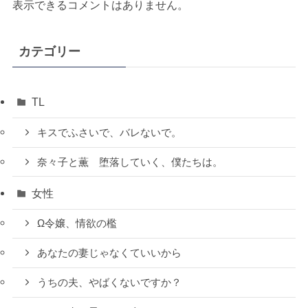
表示できるコメントはありません。
カテゴリー
TL
キスでふさいで、バレないで。
奈々子と薫 堕落していく、僕たちは。
女性
Ω令嬢、情欲の檻
あなたの妻じゃなくていいから
うちの夫、やばくないですか？