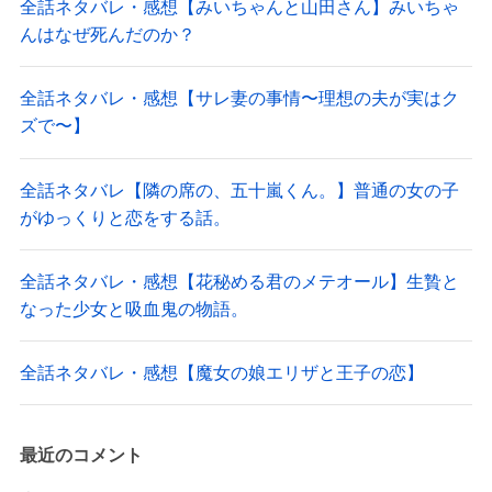
全話ネタバレ・感想【みいちゃんと山田さん】みいちゃ
んはなぜ死んだのか？
全話ネタバレ・感想【サレ妻の事情〜理想の夫が実はク
ズで〜】
全話ネタバレ【隣の席の、五十嵐くん。】普通の女の子
がゆっくりと恋をする話。
全話ネタバレ・感想【花秘める君のメテオール】生贄と
なった少女と吸血鬼の物語。
全話ネタバレ・感想【魔女の娘エリザと王子の恋】
最近のコメント