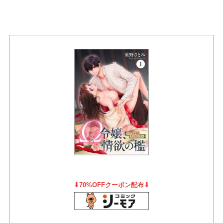
⬇︎70%OFFクーポン配布⬇︎