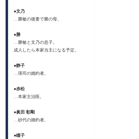
●
文乃
…勝敏の後妻で勝の母。
●
勝
…勝敏と文乃の息子。
成人したら本家当主になる予定。
●
静子
…瑛司の婚約者。
●
赤松
…本家主治医。
●
眞田 彰剛
…紗代の婚約者。
●
瞳子