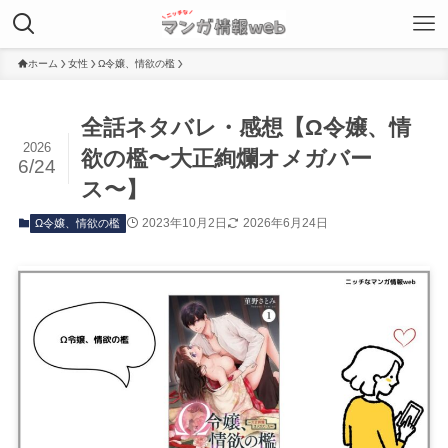
ホーム
女性
Ω令嬢、情欲の檻
全話ネタバレ・感想【Ω令嬢、情
2026
欲の檻〜大正絢爛オメガバー
6/24
ス〜】
2023年10月2日
2026年6月24日
Ω令嬢、情欲の檻